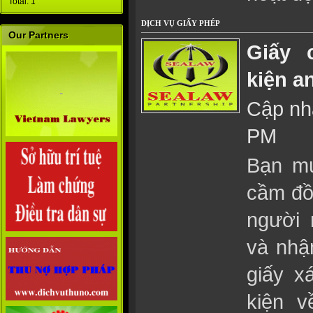
Total: 1
DỊCH VỤ GIẤY PHÉP
Our Partners
Giấy 
kiện an
Cập nhậ
PM
Bạn mu
cầm đồ
người 
và nhậ
giấy x
kiện v