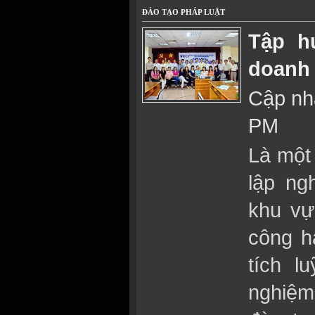
ĐÀO TẠO PHÁP LUẬT
Tập h
doanh
Cập nhậ
PM
Là một
lập ng
khu vự
công h
tích l
nghiệm