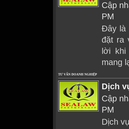
Cập nhậ
PM
Đây là
đặt ra
lời kh
mang lạ
TƯ VẤN DOANH NGHIỆP
Dịch v
Cập nhậ
PM
Dịch v