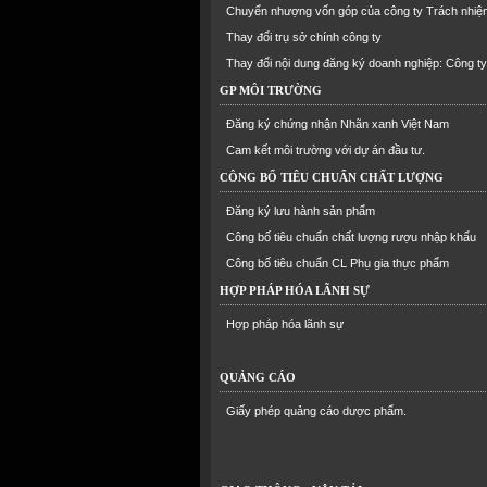
Chuyển nhượng vốn góp của công ty Trách nhiệ
hữu hạn
Thay đổi trụ sở chính công ty
Thay đổi nội dung đăng ký doanh nghiệp: Công ty
phần
GP MÔI TRƯỜNG
Đăng ký chứng nhận Nhãn xanh Việt Nam
Cam kết môi trường với dự án đầu tư.
CÔNG BỐ TIÊU CHUẨN CHẤT LƯỢNG
Đăng ký lưu hành sản phẩm
Công bố tiêu chuẩn chất lượng rượu nhập khẩu
Công bố tiêu chuẩn CL Phụ gia thực phẩm
HỢP PHÁP HÓA LÃNH SỰ
Hợp pháp hóa lãnh sự
QUẢNG CÁO
Giấy phép quảng cáo dược phẩm.