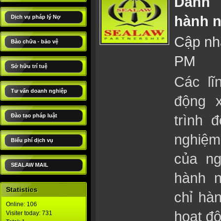
Danh 
hành n
Dịch vụ pháp lý Nợ
Cập nhậ
Bào chữa - bảo vệ
PM
Sở hữu trí tuệ
Các lĩ
Tư vấn doanh nghiệp
động 
trình 
Đào tạo pháp luật
nghiệ
Biểu phí dịch vụ
của ng
SEALAW MAIL
hành n
Statistics
chỉ hà
Online: 106
hoạt độ
Visiter today: 731