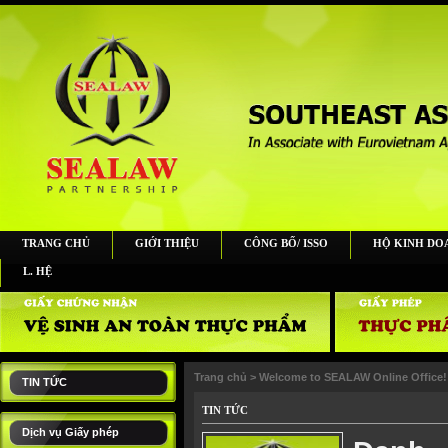
TRANG CHỦ
GIỚI THIỆU
CÔNG BỐ/ ISSO
HỘ KINH DO
L. HỆ
Trang chủ
>
Welcome to SEALAW Online Office!
TIN TỨC
TIN TỨC
Dịch vụ Giấy phép