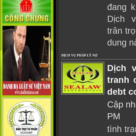
đang k
Dịch 
trân tr
dung n
DỊCH VỤ PHÁP LÝ NỢ
Dịch v
tranh 
debt c
Cập nhậ
PM
tình tr