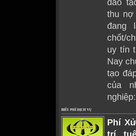
đào tạ
thu nợ
đang 
chốt/c
uy tín 
Nay ch
tạo đá
của n
nghiệp:
BIỂU PHÍ DỊCH VỤ
Phí X
trí t