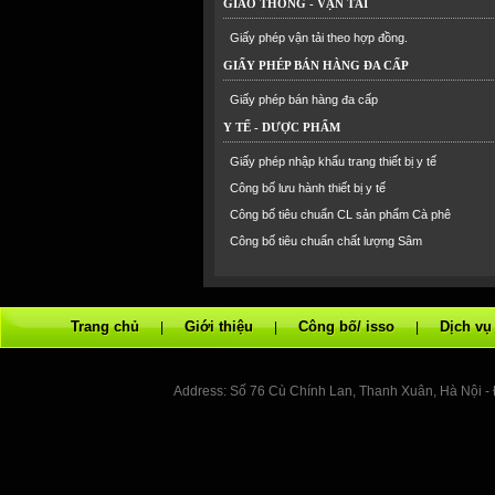
GIAO THÔNG - VẬN TẢI
Giấy phép vận tải theo hợp đồng.
GIẤY PHÉP BÁN HÀNG ĐA CẤP
Giấy phép bán hàng đa cấp
Y TẾ - DƯỢC PHẨM
Giấy phép nhập khẩu trang thiết bị y tế
Công bố lưu hành thiết bị y tế
Công bố tiêu chuẩn CL sản phẩm Cà phê
Công bố tiêu chuẩn chất lượng Sâm
Trang chủ
Giới thiệu
Công bố/ isso
Dịch v
|
|
|
Address: Số 76 Cù Chính Lan, Thanh Xuân, Hà Nội -