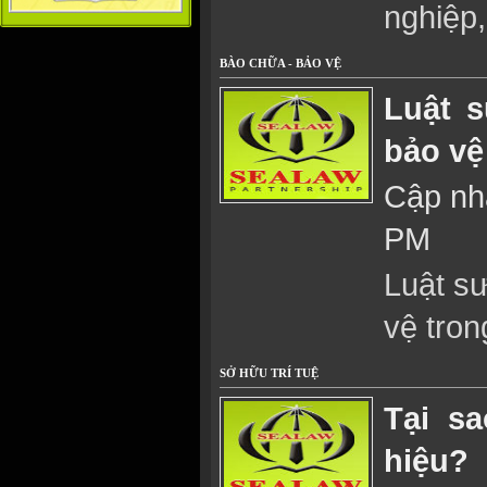
nghiệp,
BÀO CHỮA - BẢO VỆ
Luật s
bảo vệ
Cập nhậ
PM
Luật s
vệ tron
SỞ HỮU TRÍ TUỆ
Tại s
hiệu?