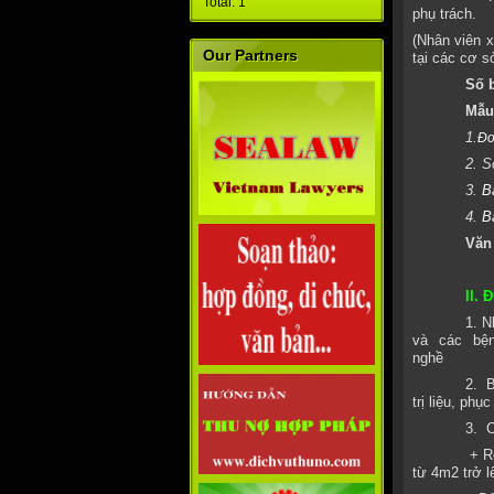
Total: 1
phụ trách.
(Nhân viên x
Our Partners
tại các cơ s
Số 
Mẫu
1.
Đơ
2. S
3.
B
4.
B
Văn
II.
1. N
và các bện
nghề
2.
B
trị liệu, ph
3.
C
+ R
từ 4m2 trở l