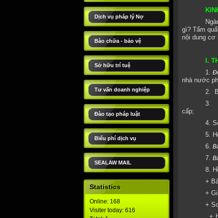
KIN
Dịch vụ pháp lý Nợ
Ngàn
gì? Tẩm quất
nội dung cơ 
Bào chữa - bảo vệ
I. 
Sở hữu trí tuệ
1.
Đ
nhà nước phả
Tư vấn doanh nghiệp
2.
B
3.
cấp;
Đào tạo pháp luật
4. S
5. H
Biểu phí dịch vụ
6.
Bả
7.
B
SEALAW MAIL
8. H
+ Bả
Statistics
+ Gi
Online: 168
+ Sơ
Visiter today: 616
+ 