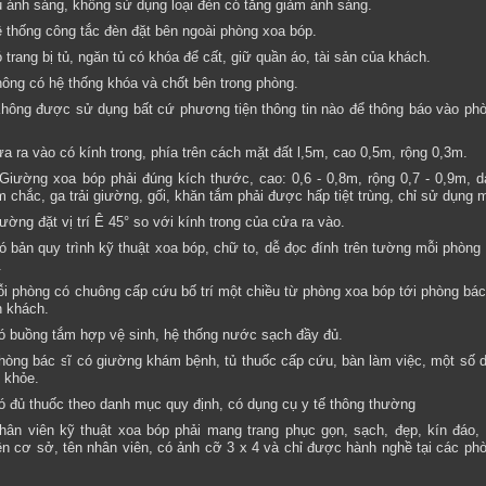
 ánh sáng, không sử dụng loại đèn có tăng giảm ánh sáng.
 thống công tắc đèn đặt bên ngoài phòng xoa bóp.
 trang bị tủ, ngăn tủ có khóa để cất, giữ quần áo, tài sản của khách.
ông có hệ thống khóa và chốt bên trong phòng.
hông được sử dụng bất cứ phương tiện thông tin nào để thông báo vào ph
a ra vào có kính trong, phía trên cách mặt đất l,5m, cao 0,5m, rộng 0,3m.
Giường xoa bóp phải đúng kích thước, cao: 0,6 - 0,8m, rộng 0,7 - 0,9m, dà
 chắc, ga trải giường, gối, khăn tắm phải được hấp tiệt trùng, chỉ sử dụng m
ường đặt vị trí Ê 45° so với kính trong của cửa ra vào.
ó bản quy trình kỹ thuật xoa bóp, chữ to, dễ đọc đính trên tường mỗi phòng (
.
i phòng có chuông cấp cứu bố trí một chiều từ phòng xoa bóp tới phòng bác
n khách.
ó buồng tắm hợp vệ sinh, hệ thống nước sạch đầy đủ.
hòng bác sĩ có giường khám bệnh, tủ thuốc cấp cứu, bàn làm việc, một số 
 khỏe.
ó đủ thuốc theo danh mục quy định, có dụng cụ y tế thông thường
hân viên kỹ thuật xoa bóp phải mang trang phục gọn, sạch, đẹp, kín đáo,
tên cơ sở, tên nhân viên, có ảnh cỡ 3 x 4 và chỉ được hành nghề tại các ph