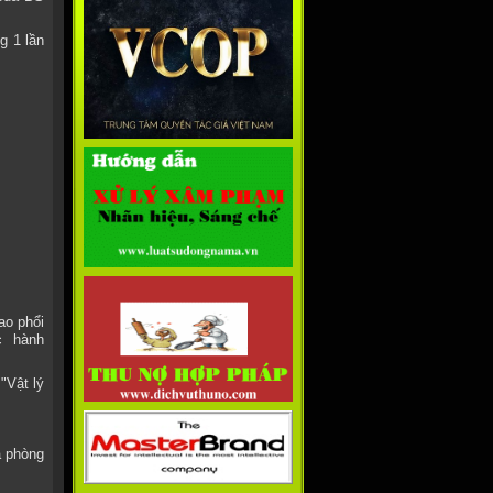
g 1 lần
ao phổi
c hành
"Vật lý
a phòng