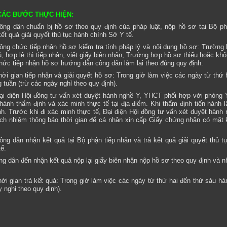
. CÁC BƯỚC THỰC HIỆN:
ông dân chuẩn bị hồ sơ theo quy định của pháp luật, nộp hồ sơ tại Bộ ph
kết quả giải quyết thủ tục hành chính Sở Y tế.
ông chức tiếp nhận hồ sơ kiểm tra tính pháp lý và nội dung hồ sơ: Trường
, hợp lệ thì tiếp nhận, viết giấy biên nhận; Trường hợp hồ sơ thiếu hoặc kh
chức tiếp nhận hồ sơ hướng dẫn công dân làm lại theo đúng quy định.
hời gian tiếp nhận và giải quyết hồ sơ: Trong giờ làm việc các ngày từ thứ 
 tuần (trừ các ngày nghỉ theo quy định).
ại diện Hội đồng tư vấn xét duyệt hành nghề Y, YHCT phối hợp với phòng Y
 hành thẩm định và xác minh thực tế tại địa điểm. Khi thẩm định tiến hành l
h. Trước khi đi xác minh thực tế, Đại diện Hội đồng tư vấn xét duyệt hành 
ch nhiệm thông báo thời gian để cá nhân xin cấp Giấy chứng nhận có mặt 
ông dân nhận kết quả tại Bộ phận tiếp nhận và trả kết quả giải quyết thủ t
ế.
ng dân đến nhận kết quả nộp lại giấy biên nhận nộp hồ sơ theo quy định và n
hời gian trả kết quả: Trong giờ làm việc các ngày từ thứ hai đến thứ sáu hà
y nghỉ theo quy định).