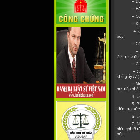
+ Đủ
+ Hệ
+ Có
+ Kh
+ K
bóp.
+ Cử
+ 
2,2m, có đệm
+ Gi
+ C
khổ giấy A1)
+ Mỗ
nơi tiếp nhậ
4. C
5. P
kiểm tra sức
6. C
7. N
hiệu ghi rõ 
bóp.