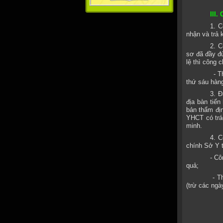
III
1. C
nhận và trả 
2. C
sơ đã đầy đủ
lệ thì công 
- T
thứ sáu hàng
3. Đ
địa bàn tiến
bản thẩm địn
YHCT có trá
minh.
4. C
chính Sở Y t
- Cô
quả;
- T
(trừ các ngà