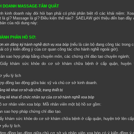
H DOANH MASSAGE-TẨM QUẤT
h kinh doanh này đòi hỏi bạn phải có phải phân biệt rõ các khái niệm: Xoa
 là gì? Massage là gì? Điều kiện thế nào?
SAELAW giới thiệu đến bạn đầy 
bản của nội dung này:
THÀNH PHẦN HỒ SƠ:
(nếu là cán bộ đang công tác trong 
ơn xin đăng ký hành nghề dịch vụ xoa bóp
i có ý kiến đồng ý của cơ quan công tác cho hành nghề ngoài giờ).
ản sao hợp pháp bằng chuyên môn, các chứng chỉ đào tạo chuyên ngành;
Giấy khám sức khỏe do cơ sở khám chữa bệnh ở cấp quận, huyện t
ơ yếu lý lịch
ợp đồng lao động giữa bác sỹ và chủ cơ sở kinh doanh.
ng kê khai cơ sở vật chất, trang thiết bị
ảng kê khai tổ chức nhân sự của cơ sở hành nghề xoa bóp
ồ sơ nhân viên xoa bóp: Mỗi nhân viên một bộ hồ sơ gồm:
n sao hợp pháp chứng chỉ đào tạo.
ấy khám sức khỏe do cơ sở khám chữa bệnh ở cấp quận, huyện trở lên cấp
 yếu lý lịch.
Hợp đồng lao động giữa chủ cơ sở và nhân viên xoa bóp có ý kiến đồng ý