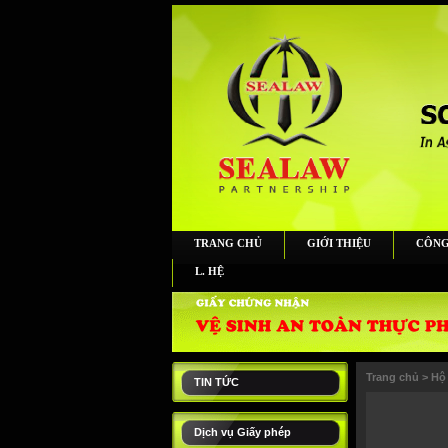
TRANG CHỦ
GIỚI THIỆU
CÔNG
L. HỆ
Trang chủ
>
Hộ
TIN TỨC
Dịch vụ Giấy phép