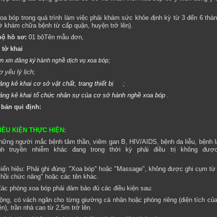
oa bóp trong quá trình làm việc phải khám sức khỏe định kỳ từ 3 đến 6 thán
ở khám chữa bệnh từ cấp quận, huyện trở lên).
bộ hồ sơ:
01 bộTên mẫu đơn,
 tờ khai
;
n xin đăng ký hành nghề dịch vụ xoa bóp
ơ yếu lý lịch;
ảng kê khai cơ sở vật chất, trang thiết bị
;
ảng kê khai tổ chức nhân sự của cơ sở hành nghề xoa bóp
.
 bản qui định:
 ĐIỀU KIỆN THỰC HIỆN:
hững người mắc bệnh tâm thần, viêm gan B, HIV/AIDS, bệnh da liễu, bệnh l
h truyền nhiễm khác đang trong thời kỳ phải điều trị không đượ
iển hiệu: Phải ghi đúng: "Xoa bóp" hoặc "Massage", không được ghi cụm từ 
ục hồi chức năng" hoặc các tên khác.
ác phòng xoa bóp phải đảm bảo đủ các điều kiện sau:
ộng, có vách ngăn cho từng giường cá nhân hoặc phòng riêng (diện tích củ
ên), trần nhà cao từ 2,5m trở lên.