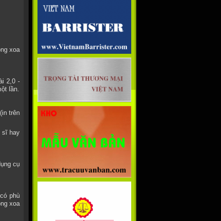
òng xoa
i 2,0 -
ột lần.
in trên
 sĩ hay
dụng cụ
 có phù
òng xoa