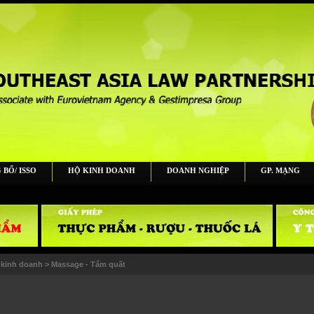
 BỐ/ ISSO
HỘ KINH DOANH
DOANH NGHIỆP
GP. MẠNG
 kinh doanh
>
Massage - Tẩm quất