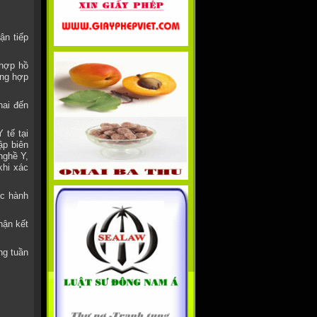
ận tiếp
 hợp hồ
ông hợp
hai đến
 tế tại
ập biên
nghề Y,
khi xác
ục hành
hận kết
ng tuần